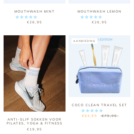
MOUTHWASH MINT
MOUTHWASH LEMON
€26,95
€26,95
AANBIEDING
COCO CLEAN TRAVEL SET
€64,95
€79,95
ANTI-SLIP SOKKEN VOOR
PILATES, YOGA & FITNESS
€19,95